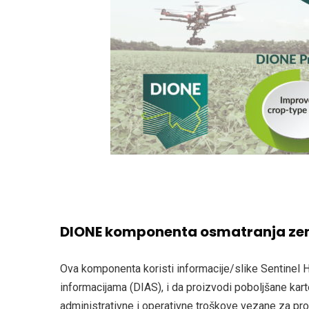
DIONE komponenta osmatranja ze
Ova komponenta koristi informacije/slike Sentinel H
informacijama (DIAS), i da proizvodi poboljšane ka
administrativne i operativne troškove vezane za pro