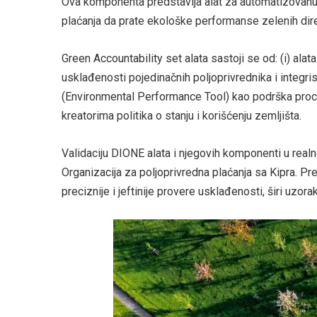
Ova komponenta predstavlja alat za automatizovanu 
plaćanja da prate ekološke performanse zelenih dire
Green Accountability set alata sastoji se od: (i) ala
usklađenosti pojedinačnih poljoprivrednika i integri
(Environmental Performance Tool) kao podrška proces
kreatorima politika o stanju i korišćenju zemljišta.
Validaciju DIONE alata i njegovih komponenti u real
Organizacija za poljoprivredna plaćanja sa Kipra. Prel
preciznije i jeftinije provere usklađenosti, širi uzora