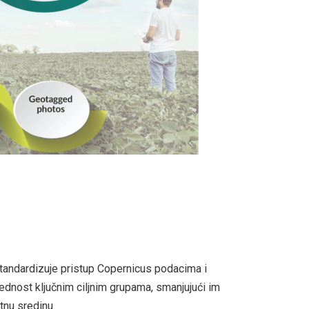
standardizuje pristup Copernicus podacima i
dnost ključnim ciljnim grupama, smanjujući im
tnu sredinu.