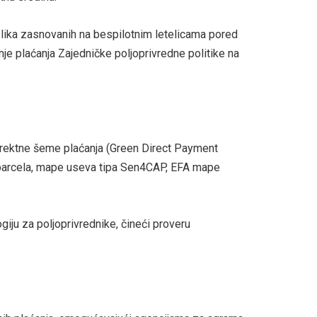
slika zasnovanih na bespilotnim letelicama pored
nje plaćanja Zajedničke poljoprivredne politike na
irektne šeme plaćanja (Green Direct Payment
h parcela, mape useva tipa Sen4CAP, EFA mape
giju za poljoprivrednike, čineći proveru