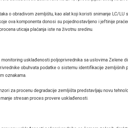
ka o obradivom zemljištu, kao alat koji koristi snimanje LC/LU 
 koje ova komponenta donosi su pojednostavljeno i jeftinije praće
rocena uticaja plaćanja iste na životnu sredinu.
monitoring usklađenosti poljoprivrednika sa uslovima Zelene d
oprivrednike obuhvata podatke o sistemu identifikacije zemljišni
kim oznakama.
senzori za procenu degradacije zemljišta predstavljaju novu tehnolo
 manje stresan proces provere usklađenosti.