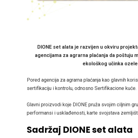
DIONE set alata je razvijen u okviru projekt
agencijama za agrarna plaćanja da poštuju 
ekološkog učinka ozelen
Pored agencija za agrarna plaćanja kao glavnih koris
sertifikaciju i kontrolu, odnosno Sertifikacione kuće.
Glavni proizvodi koje DIONE pruža svojim ciljnim 
performansi i usklađenosti, karte svojstava zemljiš
Sadržaj DIONE set alata