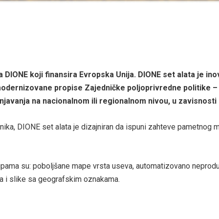
a DIONE koji finansira Evropska Unija. DIONE set alata je in
modernizovane propise Zajedničke poljoprivredne politike 
javanja na nacionalnom ili regionalnom nivou, u zavisnosti
nika, DIONE set alata je dizajniran da ispuni zahteve pametnog mo
grupama su: poboljšane mape vrsta useva, automatizovano neprod
ta i slike sa geografskim oznakama.