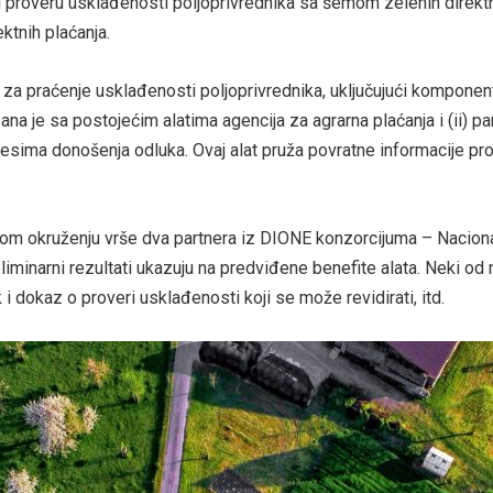
proveru usklađenosti poljoprivrednika sa šemom zelenih direktn
ktnih plaćanja.
ta za praćenje usklađenosti poljoprivrednika, uključujući komponent
sana je sa postojećim alatima agencija za agrarna plaćanja i (ii
ima donošenja odluka. Ovaj alat pruža povratne informacije prof
nom okruženju vrše dva partnera iz DIONE konzorcijuma – Nacionaln
iminarni rezultati ukazuju na predviđene benefite alata. Neki od nj
k i dokaz o proveri usklađenosti koji se može revidirati, itd.