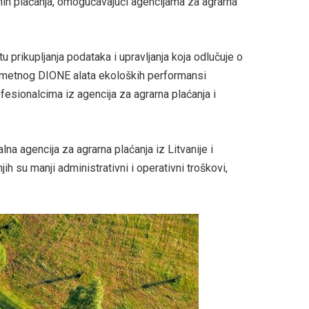
ih plaćanja, omogućavajući agencijama za agrarna
u prikupljanja podataka i upravljanja koja odlučuje o
) pametnog DIONE alata ekoloških performansi
esionalcima iz agencija za agrarna plaćanja i
a agencija za agrarna plaćanja iz Litvanije i
ih su manji administrativni i operativni troškovi,