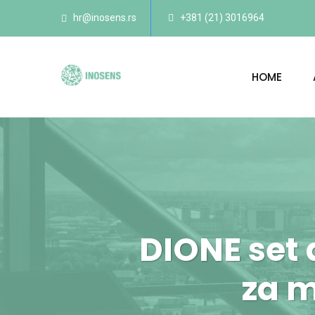
hr@inosens.rs
+381 (21) 3016964
HOME
DIONE set 
za m