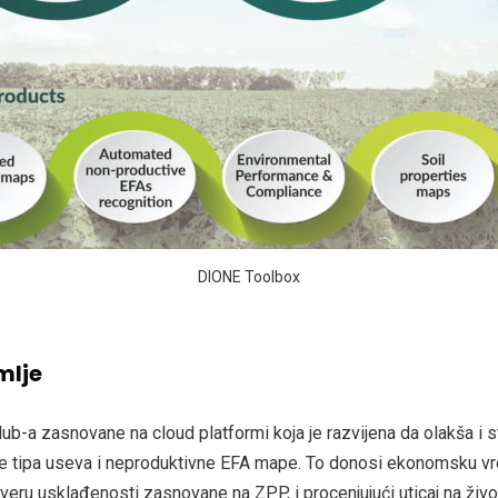
DIONE Toolbox
mlje
ub-a zasnovane na cloud platformi koja je razvijena da olakša i 
rte tipa useva i neproduktivne EFA mape. To donosi ekonomsku vre
veru usklađenosti zasnovane na ZPP, i procenjujući uticaj na živo