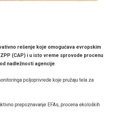
ovativno rešenje
koje omogućava evropskim
– ZPP (CAP) i u isto vreme sprovode procenu
 od nadležnosti agencije
.
nitoringa poljoprivrede koje pružaju tela za
uktivno prepoznavanje EFAs, procena ekoloških