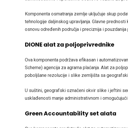
Komponenta osmatranja zemlje uključuje skup podata
tehnologije daljinskog upravljanja. Glavne prednosti
osnovu određenih područja i preciznija i pouzdanija p
DIONE alat za poljoprivrednike
Ova komponenta podržava efikasan i automatizovan 
Scheme) agencija za agrarna plaćanja. Alat za polj
poboljšane rezolucije i slike zemljišta sa geografs
U suštini, geografski označeni okvir slike i jeftini 
usklađenosti manje administrativnom i omogućujući
Green Accountability set alata